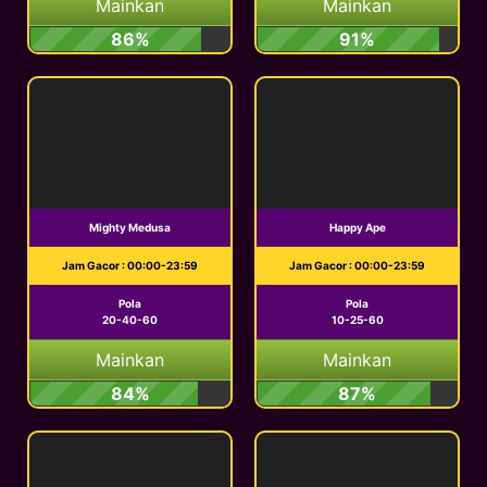
Mainkan
Mainkan
96%
81%
Mighty Medusa
Happy Ape
Jam Gacor : 00:00-23:59
Jam Gacor : 00:00-23:59
Pola
Pola
20-40-60
10-25-60
Mainkan
Mainkan
91%
89%