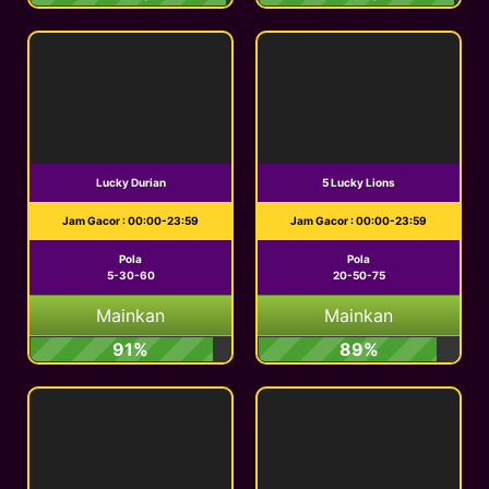
Lucky Durian
5 Lucky Lions
Jam Gacor : 00:00-23:59
Jam Gacor : 00:00-23:59
Pola
Pola
5-30-60
20-50-75
Mainkan
Mainkan
83%
77%