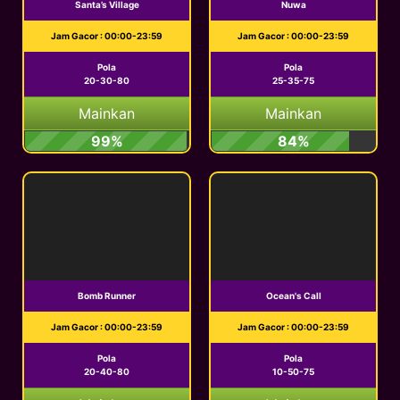
Santa’s Village
Nuwa
Jam Gacor : 00:00-23:59
Jam Gacor : 00:00-23:59
Pola
Pola
20-30-80
25-35-75
Mainkan
Mainkan
81%
87%
Bomb Runner
Ocean's Call
Jam Gacor : 00:00-23:59
Jam Gacor : 00:00-23:59
Pola
Pola
20-40-80
10-50-75