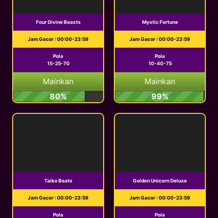
Four Divine Beasts
Mystic Fortune
Jam Gacor : 00:00-23:59
Jam Gacor : 00:00-23:59
Pola
Pola
15-25-70
10-40-75
Mainkan
Mainkan
83%
94%
Taiko Beats
Golden Unicorn Deluxe
Jam Gacor : 00:00-23:59
Jam Gacor : 00:00-23:59
Pola
Pola