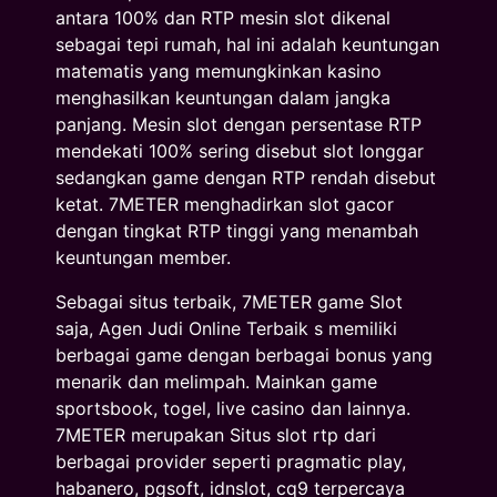
antara 100% dan RTP mesin slot dikenal
sebagai tepi rumah, hal ini adalah keuntungan
matematis yang memungkinkan kasino
menghasilkan keuntungan dalam jangka
panjang. Mesin slot dengan persentase RTP
mendekati 100% sering disebut slot longgar
sedangkan game dengan RTP rendah disebut
ketat. 7METER menghadirkan slot gacor
dengan tingkat RTP tinggi yang menambah
keuntungan member.
Sebagai situs terbaik, 7METER game Slot
saja, Agen Judi Online Terbaik s memiliki
berbagai game dengan berbagai bonus yang
menarik dan melimpah. Mainkan game
sportsbook, togel, live casino dan lainnya.
7METER merupakan Situs slot rtp dari
berbagai provider seperti pragmatic play,
habanero, pgsoft, idnslot, cq9 terpercaya