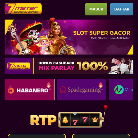
MASUK
DAFTAR