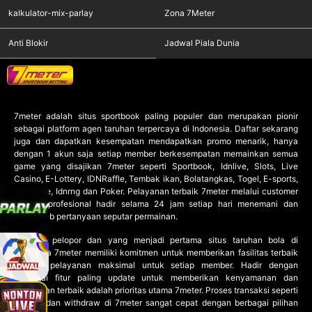
kalkulator-mix-parlay
Zona 7Meter
Anti Blokir
Jadwal Piala Dunia
7meter
adalah situs sportbook paling populer dan merupakan pionir
sebagai platform agen taruhan terpercaya di Indonesia. Daftar sekarang
juga dan dapatkan kesempatan mendapatkan promo menarik, hanya
dengan 1 akun saja setiap member berkesempatan memainkan semua
game yang disajikan 7meter seperti Sportbook, Idnlive, Slots, Live
Casino, E-Lottery, IDNRaffle, Tembak ikan, Bolatangkas, Togel, E-sports,
IDNTrade, Idnrng dan Poker. Pelayanan terbaik 7meter melalui customer
service profesional hadir selama 24 jam setiap hari menemani dan
menjawab pertanyaan seputar permainan.
Sebagai pelopor dan yang menjadi pertama situs taruhan bola di
Indonesia 7meter memiliki komitmen untuk memberikan fasilitas terbaik
dengan pelayanan maksimal untuk setiap member. Hadir dengan
berbagai fitur paling update untuk memberikan kenyamanan dan
keamanan terbaik adalah prioritas utama 7meter. Proses transaksi seperti
deposit dan withdraw di 7meter sangat cepat dengan berbagai pilihan